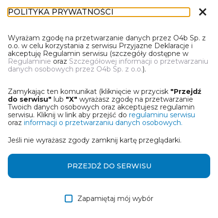
close
POLITYKA PRYWATNOŚCI
DL-1
Wyrażam zgodę na przetwarzanie danych przez O4b Sp. z
o.o. w celu korzystania z serwisu Przyjazne Deklaracje i
akceptuję Regulamin serwisu (szczegóły dostępne w
Regulaminie
oraz
Szczegółowej informacji o przetwarzaniu
danych osobowych przez O4b Sp. z o.o.
).
WYBIERZ JEDNĄ Z OPCJI
Zamykając ten komunikat (kliknięcie w przycisk
"Przejdź
Wczytaj deklarację z pliku Excel
do serwisu"
lub
"X"
wyrażasz zgodę na przetwarzanie
Twoich danych osobowych oraz akceptujesz regulamin
serwisu. Kliknij w link aby przejść do
regulaminu serwisu
Utwórz deklarację z wykorzystaniem kreatora online
oraz
informacji o przetwarzaniu danych osobowych.
Jeśli nie wyrażasz zgody zamknij kartę przeglądarki.
Przywróć ostatnią deklarację
Wczytaj deklarację z pliku roboczego DEK
PRZEJDŹ DO SERWISU
Zapamiętaj mój wybór