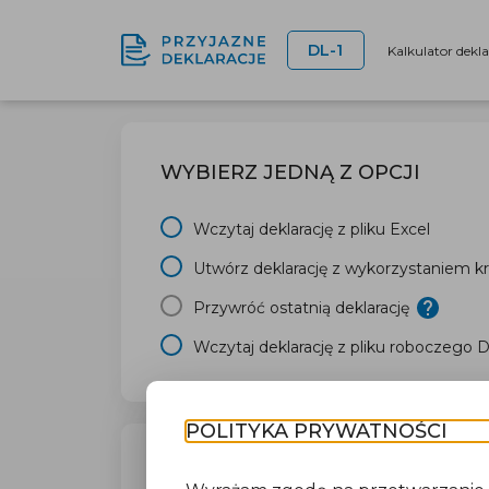
DL-1
Kalkulator dekl
WYBIERZ JEDNĄ Z OPCJI
Wczytaj deklarację z pliku Excel
Utwórz deklarację z wykorzystaniem kr
Przywróć ostatnią deklarację
Wczytaj deklarację z pliku roboczego 
POLITYKA PRYWATNOŚCI
TWÓJ URZĄD