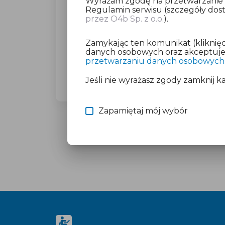
Wyrażam zgodę na przetwarzanie da
Regulamin serwisu (szczegóły do
przez O4b Sp. z o.o.
).
Dla wybranego miasta poprosimy C
(23,27 zł brutto).
Zamykając ten komunikat (kliknięc
Nie martw się o płatność, jeśli mas
danych osobowych oraz akceptujesz
przetwarzaniu danych osobowych
Więcej informacji znajdziesz w doku
Jeśli nie wyrażasz zgody zamknij k
Zapamiętaj mój wybór