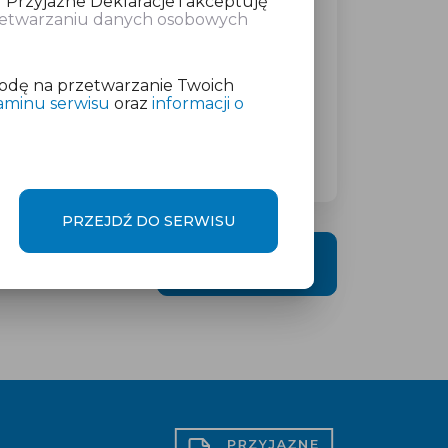
 Przyjazne Deklaracje i akceptuję
rzetwarzaniu danych osobowych
atkowej w wysokości
od 19 zł
netto
odę na przetwarzanie Twoich
aminu serwisu
oraz
informacji o
PRZEJDŹ DO SERWISU
DALEJ