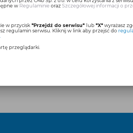
nych przez O4b Sp. z o.o. w celu korzystania z serwisu
stępne w
Regulaminie
oraz
Szczegółowej informacji o p
ię o dokonanie opłaty za przygotowanie deklaracji pod
ie w przycisk
"Przejdź do serwisu"
lub
"X"
wyrażasz zg
z już aktywny dostęp.
 regulamin serwisu. Kliknij w link aby przejść do
regul
.
mentach:
Regulamin
i
Cennik
artę przeglądarki.