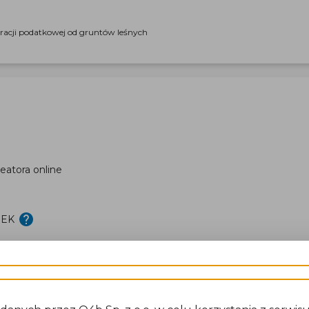
aracji podatkowej od gruntów leśnych
eatora online
DEK