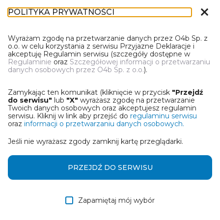
close
POLITYKA PRYWATNOŚCI
DL-1
Wyrażam zgodę na przetwarzanie danych przez O4b Sp. z
o.o. w celu korzystania z serwisu Przyjazne Deklaracje i
akceptuję Regulamin serwisu (szczegóły dostępne w
Regulaminie
oraz
Szczegółowej informacji o przetwarzaniu
danych osobowych przez O4b Sp. z o.o.
).
WYBIERZ JEDNĄ Z OPCJI
Zamykając ten komunikat (kliknięcie w przycisk
"Przejdź
Wczytaj deklarację z pliku Excel
do serwisu"
lub
"X"
wyrażasz zgodę na przetwarzanie
Twoich danych osobowych oraz akceptujesz regulamin
serwisu. Kliknij w link aby przejść do
regulaminu serwisu
Utwórz deklarację z wykorzystaniem kreatora online
oraz
informacji o przetwarzaniu danych osobowych.
Jeśli nie wyrażasz zgody zamknij kartę przeglądarki.
Przywróć ostatnią deklarację
Wczytaj deklarację z pliku roboczego DEK
PRZEJDŹ DO SERWISU
Zapamiętaj mój wybór