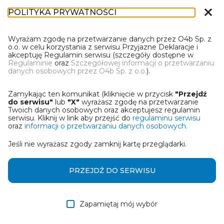
close
POLITYKA PRYWATNOŚCI
DL-1
Wyrażam zgodę na przetwarzanie danych przez O4b Sp. z
o.o. w celu korzystania z serwisu Przyjazne Deklaracje i
akceptuję Regulamin serwisu (szczegóły dostępne w
Regulaminie
oraz
Szczegółowej informacji o przetwarzaniu
danych osobowych przez O4b Sp. z o.o.
).
WYBIERZ JEDNĄ Z OPCJI
Zamykając ten komunikat (kliknięcie w przycisk
"Przejdź
Wczytaj deklarację z pliku Excel
do serwisu"
lub
"X"
wyrażasz zgodę na przetwarzanie
Twoich danych osobowych oraz akceptujesz regulamin
serwisu. Kliknij w link aby przejść do
regulaminu serwisu
Utwórz deklarację z wykorzystaniem kreatora online
oraz
informacji o przetwarzaniu danych osobowych.
Jeśli nie wyrażasz zgody zamknij kartę przeglądarki.
Przywróć ostatnią deklarację
Wczytaj deklarację z pliku roboczego DEK
PRZEJDŹ DO SERWISU
Zapamiętaj mój wybór