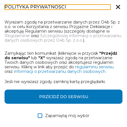
close
POLITYKA PRYWATNOŚCI
DL-1
Wyrażam zgodę na przetwarzanie danych przez O4b Sp. z
o.o. w celu korzystania z serwisu Przyjazne Deklaracje i
akceptuję Regulamin serwisu (szczegóły dostępne w
Regulaminie
oraz
Szczegółowej informacji o przetwarzaniu
danych osobowych przez O4b Sp. z o.o.
).
WYBIERZ JEDNĄ Z OPCJI
Zamykając ten komunikat (kliknięcie w przycisk
"Przejdź
Wczytaj deklarację z pliku Excel
do serwisu"
lub
"X"
wyrażasz zgodę na przetwarzanie
Twoich danych osobowych oraz akceptujesz regulamin
serwisu. Kliknij w link aby przejść do
regulaminu serwisu
Utwórz deklarację z wykorzystaniem kreatora online
oraz
informacji o przetwarzaniu danych osobowych.
Jeśli nie wyrażasz zgody zamknij kartę przeglądarki.
Przywróć ostatnią deklarację
Wczytaj deklarację z pliku roboczego DEK
PRZEJDŹ DO SERWISU
Zapamiętaj mój wybór
DALEJ