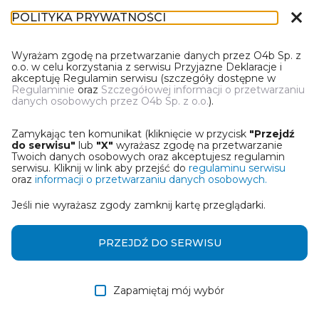
close
POLITYKA PRYWATNOŚCI
DL-1
Wyrażam zgodę na przetwarzanie danych przez O4b Sp. z
o.o. w celu korzystania z serwisu Przyjazne Deklaracje i
akceptuję Regulamin serwisu (szczegóły dostępne w
Regulaminie
oraz
Szczegółowej informacji o przetwarzaniu
danych osobowych przez O4b Sp. z o.o.
).
WYBIERZ JEDNĄ Z OPCJI
Zamykając ten komunikat (kliknięcie w przycisk
"Przejdź
Wczytaj deklarację z pliku Excel
do serwisu"
lub
"X"
wyrażasz zgodę na przetwarzanie
Twoich danych osobowych oraz akceptujesz regulamin
serwisu. Kliknij w link aby przejść do
regulaminu serwisu
Utwórz deklarację z wykorzystaniem kreatora online
oraz
informacji o przetwarzaniu danych osobowych.
Jeśli nie wyrażasz zgody zamknij kartę przeglądarki.
Przywróć ostatnią deklarację
Wczytaj deklarację z pliku roboczego DEK
PRZEJDŹ DO SERWISU
Zapamiętaj mój wybór