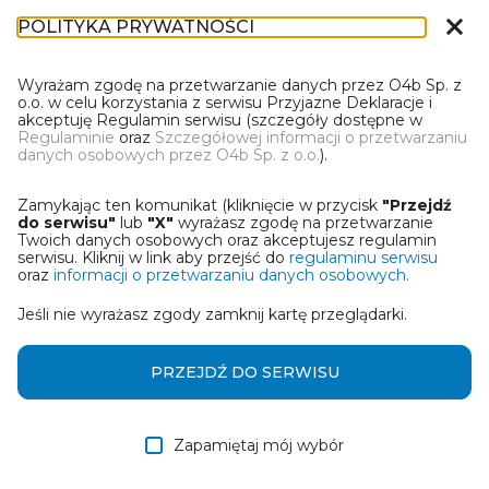
close
POLITYKA PRYWATNOŚCI
DL-1
Wyrażam zgodę na przetwarzanie danych przez O4b Sp. z
o.o. w celu korzystania z serwisu Przyjazne Deklaracje i
akceptuję Regulamin serwisu (szczegóły dostępne w
Regulaminie
oraz
Szczegółowej informacji o przetwarzaniu
danych osobowych przez O4b Sp. z o.o.
).
WYBIERZ JEDNĄ Z OPCJI
Zamykając ten komunikat (kliknięcie w przycisk
"Przejdź
Wczytaj deklarację z pliku Excel
do serwisu"
lub
"X"
wyrażasz zgodę na przetwarzanie
Twoich danych osobowych oraz akceptujesz regulamin
serwisu. Kliknij w link aby przejść do
regulaminu serwisu
Utwórz deklarację z wykorzystaniem kreatora online
oraz
informacji o przetwarzaniu danych osobowych.
Jeśli nie wyrażasz zgody zamknij kartę przeglądarki.
Przywróć ostatnią deklarację
Wczytaj deklarację z pliku roboczego DEK
PRZEJDŹ DO SERWISU
Zapamiętaj mój wybór