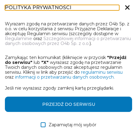
close
POLITYKA PRYWATNOŚCI
DL-1
Wyrażam zgodę na przetwarzanie danych przez O4b Sp. z
o.o. w celu korzystania z serwisu Przyjazne Deklaracje i
akceptuję Regulamin serwisu (szczegóły dostępne w
Regulaminie
oraz
Szczegółowej informacji o przetwarzaniu
danych osobowych przez O4b Sp. z o.o.
).
WYBIERZ JEDNĄ Z OPCJI
Zamykając ten komunikat (kliknięcie w przycisk
"Przejdź
Wczytaj deklarację z pliku Excel
do serwisu"
lub
"X"
wyrażasz zgodę na przetwarzanie
Twoich danych osobowych oraz akceptujesz regulamin
serwisu. Kliknij w link aby przejść do
regulaminu serwisu
Utwórz deklarację z wykorzystaniem kreatora online
oraz
informacji o przetwarzaniu danych osobowych.
Jeśli nie wyrażasz zgody zamknij kartę przeglądarki.
Przywróć ostatnią deklarację
Wczytaj deklarację z pliku roboczego DEK
PRZEJDŹ DO SERWISU
Zapamiętaj mój wybór