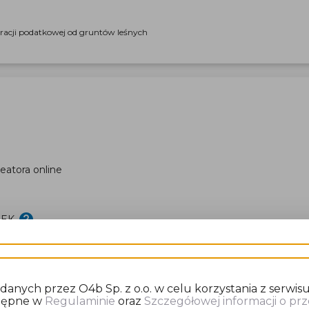
aracji podatkowej od gruntów leśnych
eatora online
DEK
nych przez O4b Sp. z o.o. w celu korzystania z serwisu
stępne w
Regulaminie
oraz
Szczegółowej informacji o p