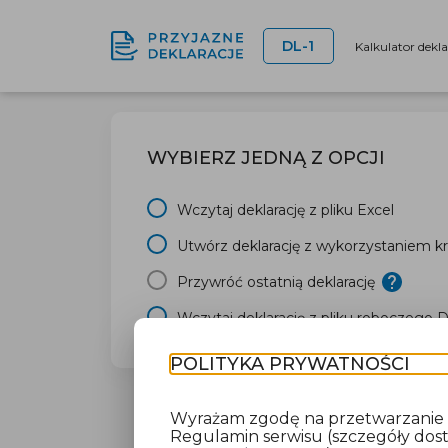
DL-1
Kalkulator dekl
WYBIERZ JEDNĄ Z OPCJI
Wczytaj deklarację z pliku Excel
Utwórz deklarację z wykorzystaniem kr
Przywróć ostatnią deklarację
Wczytaj deklarację z pliku roboczego 
POLITYKA PRYWATNOŚCI
Wyrażam zgodę na przetwarzanie da
Regulamin serwisu (szczegóły do