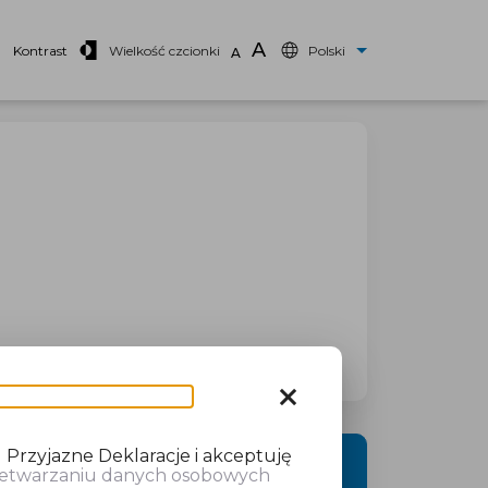
A
Kontrast
Wielkość czcionki
Polski
A
close
 Przyjazne Deklaracje i akceptuję
DALEJ
rzetwarzaniu danych osobowych