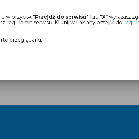
ie w przycisk
"Przejdź do serwisu"
lub
"X"
wyrażasz zg
 regulamin serwisu. Kliknij w link aby przejść do
regul
.
artę przeglądarki.