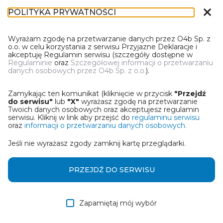
close
POLITYKA PRYWATNOŚCI
DL-1
Wyrażam zgodę na przetwarzanie danych przez O4b Sp. z
o.o. w celu korzystania z serwisu Przyjazne Deklaracje i
akceptuję Regulamin serwisu (szczegóły dostępne w
Regulaminie
oraz
Szczegółowej informacji o przetwarzaniu
danych osobowych przez O4b Sp. z o.o.
).
WYBIERZ JEDNĄ Z OPCJI
Zamykając ten komunikat (kliknięcie w przycisk
"Przejdź
Wczytaj deklarację z pliku Excel
do serwisu"
lub
"X"
wyrażasz zgodę na przetwarzanie
Twoich danych osobowych oraz akceptujesz regulamin
serwisu. Kliknij w link aby przejść do
regulaminu serwisu
Utwórz deklarację z wykorzystaniem kreatora online
oraz
informacji o przetwarzaniu danych osobowych.
Jeśli nie wyrażasz zgody zamknij kartę przeglądarki.
Przywróć ostatnią deklarację
Wczytaj deklarację z pliku roboczego DEK
PRZEJDŹ DO SERWISU
Zapamiętaj mój wybór
DALEJ