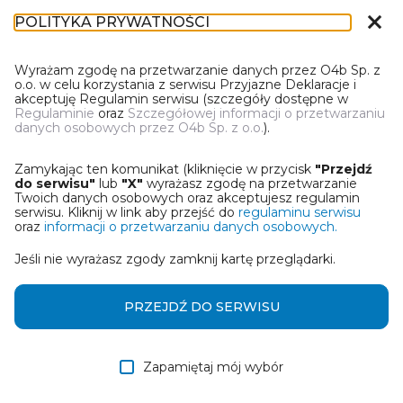
close
POLITYKA PRYWATNOŚCI
DL-1
Wyrażam zgodę na przetwarzanie danych przez O4b Sp. z
o.o. w celu korzystania z serwisu Przyjazne Deklaracje i
akceptuję Regulamin serwisu (szczegóły dostępne w
Regulaminie
oraz
Szczegółowej informacji o przetwarzaniu
danych osobowych przez O4b Sp. z o.o.
).
WYBIERZ JEDNĄ Z OPCJI
Zamykając ten komunikat (kliknięcie w przycisk
"Przejdź
Wczytaj deklarację z pliku Excel
do serwisu"
lub
"X"
wyrażasz zgodę na przetwarzanie
Twoich danych osobowych oraz akceptujesz regulamin
serwisu. Kliknij w link aby przejść do
regulaminu serwisu
Utwórz deklarację z wykorzystaniem kreatora online
oraz
informacji o przetwarzaniu danych osobowych.
Jeśli nie wyrażasz zgody zamknij kartę przeglądarki.
Przywróć ostatnią deklarację
Wczytaj deklarację z pliku roboczego DEK
PRZEJDŹ DO SERWISU
Zapamiętaj mój wybór