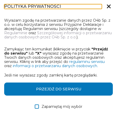
close
POLITYKA PRYWATNOŚCI
DN-1
Wyrażam zgodę na przetwarzanie danych przez O4b Sp. z
o.o. w celu korzystania z serwisu Przyjazne Deklaracje i
akceptuję Regulamin serwisu (szczegóły dostępne w
Regulaminie
oraz
Szczegółowej informacji o przetwarzaniu
danych osobowych przez O4b Sp. z o.o.
).
WYBIERZ JEDNĄ Z OPCJI
Zamykając ten komunikat (kliknięcie w przycisk
"Przejdź
Wczytaj deklarację z pliku Excel
do serwisu"
lub
"X"
wyrażasz zgodę na przetwarzanie
Twoich danych osobowych oraz akceptujesz regulamin
serwisu. Kliknij w link aby przejść do
regulaminu serwisu
Utwórz deklarację z wykorzystaniem kreatora online
oraz
informacji o przetwarzaniu danych osobowych.
Jeśli nie wyrażasz zgody zamknij kartę przeglądarki.
Przywróć ostatnią deklarację
Wczytaj deklarację z pliku roboczego DEK
PRZEJDŹ DO SERWISU
Zapamiętaj mój wybór