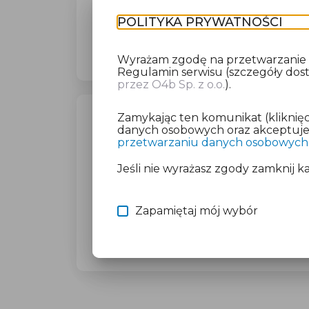
POLITYKA PRYWATNOŚCI
Wyrażam zgodę na przetwarzanie da
Regulamin serwisu (szczegóły do
przez O4b Sp. z o.o.
).
Zamykając ten komunikat (kliknięc
WYBIERZ JEDNĄ Z OPCJI
danych osobowych oraz akceptujesz
przetwarzaniu danych osobowych
Wczytaj deklarację z pliku Excel
Jeśli nie wyrażasz zgody zamknij k
Utwórz deklarację z wykorzystaniem kr
Zapamiętaj mój wybór
Przywróć ostatnią deklarację
Wczytaj deklarację z pliku roboczego 