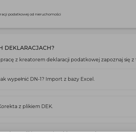
aracji podatkowej od nieruchomości
H DEKLARACJACH?
pracę z kreatorem deklaracji podatkowej zapoznaj się z 
Jak wypełnić DN-1? Import z bazy Excel.
Korekta z plikiem DEK.
Korekta z plikiem DEK i szablonem Excel.