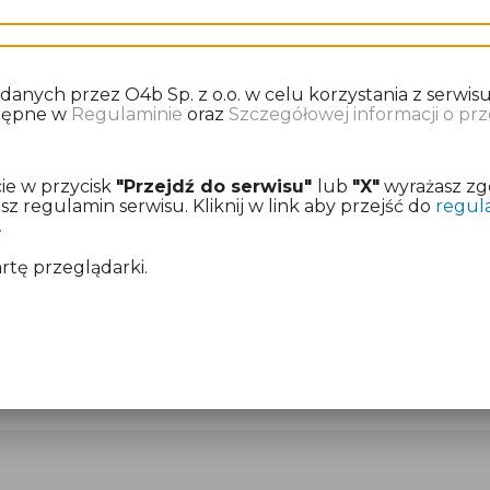
Sprawdź co przygotować zanim zaczniesz
nych przez O4b Sp. z o.o. w celu korzystania z serwisu
stępne w
Regulaminie
oraz
Szczegółowej informacji o p
ie w przycisk
"Przejdź do serwisu"
lub
"X"
wyrażasz zg
 regulamin serwisu. Kliknij w link aby przejść do
regul
.
artę przeglądarki.
eatora online
DEK