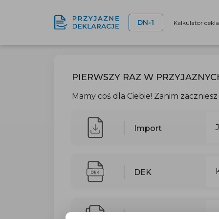
DN-1
Kalkulator dekl
PIERWSZY RAZ W PRZYJAZNYC
Mamy coś dla Ciebie! Zanim zaczniesz 
Import
DEK
DEK + Excel