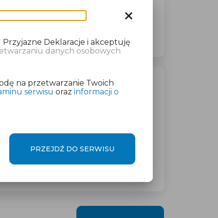
close
 Przyjazne Deklaracje i akceptuję
rzetwarzaniu danych osobowych
odę na przetwarzanie Twoich
aminu serwisu
oraz
informacji o
PRZEJDŹ DO SERWISU