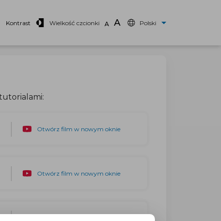
A
Kontrast
Wielkość czcionki
Polski
A
tutorialami:
Otwórz film w nowym oknie
Otwórz film w nowym oknie
Otwórz film w nowym oknie