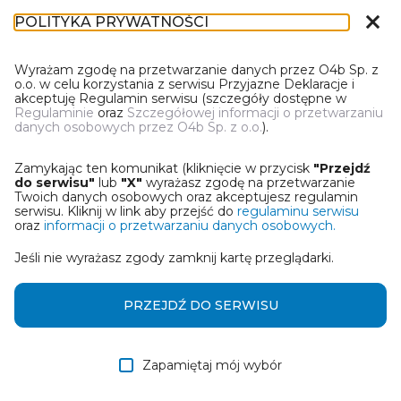
close
POLITYKA PRYWATNOŚCI
DN-1
Wyrażam zgodę na przetwarzanie danych przez O4b Sp. z
o.o. w celu korzystania z serwisu Przyjazne Deklaracje i
akceptuję Regulamin serwisu (szczegóły dostępne w
Regulaminie
oraz
Szczegółowej informacji o przetwarzaniu
danych osobowych przez O4b Sp. z o.o.
).
WYBIERZ JEDNĄ Z OPCJI
Zamykając ten komunikat (kliknięcie w przycisk
"Przejdź
Wczytaj deklarację z pliku Excel
do serwisu"
lub
"X"
wyrażasz zgodę na przetwarzanie
Twoich danych osobowych oraz akceptujesz regulamin
serwisu. Kliknij w link aby przejść do
regulaminu serwisu
Utwórz deklarację z wykorzystaniem kreatora online
oraz
informacji o przetwarzaniu danych osobowych.
Jeśli nie wyrażasz zgody zamknij kartę przeglądarki.
Przywróć ostatnią deklarację
Wczytaj deklarację z pliku roboczego DEK
PRZEJDŹ DO SERWISU
Zapamiętaj mój wybór