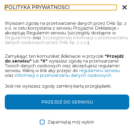
close
POLITYKA PRYWATNOŚCI
DN-1
Wyrażam zgodę na przetwarzanie danych przez O4b Sp. z
o.o. w celu korzystania z serwisu Przyjazne Deklaracje i
akceptuję Regulamin serwisu (szczegóły dostępne w
Regulaminie
oraz
Szczegółowej informacji o przetwarzaniu
danych osobowych przez O4b Sp. z o.o.
).
WYBIERZ JEDNĄ Z OPCJI
Zamykając ten komunikat (kliknięcie w przycisk
"Przejdź
Wczytaj deklarację z pliku Excel
do serwisu"
lub
"X"
wyrażasz zgodę na przetwarzanie
Twoich danych osobowych oraz akceptujesz regulamin
serwisu. Kliknij w link aby przejść do
regulaminu serwisu
Utwórz deklarację z wykorzystaniem kreatora online
oraz
informacji o przetwarzaniu danych osobowych.
Jeśli nie wyrażasz zgody zamknij kartę przeglądarki.
Przywróć ostatnią deklarację
Wczytaj deklarację z pliku roboczego DEK
PRZEJDŹ DO SERWISU
Zapamiętaj mój wybór