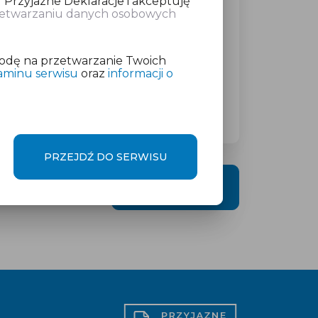
 Przyjazne Deklaracje i akceptuję
rzetwarzaniu danych osobowych
atkowej w wysokości
od 19 zł
netto
odę na przetwarzanie Twoich
aminu serwisu
oraz
informacji o
PRZEJDŹ DO SERWISU
DALEJ