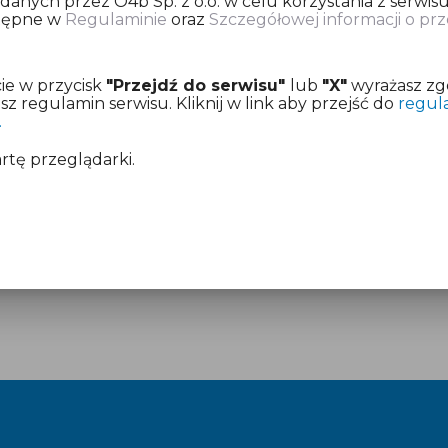
nych przez O4b Sp. z o.o. w celu korzystania z serwisu
stępne w
Regulaminie
oraz
Szczegółowej informacji o p
ię o dokonanie opłaty za przygotowanie deklaracji pod
ie w przycisk
"Przejdź do serwisu"
lub
"X"
wyrażasz zg
z już aktywny dostęp.
 regulamin serwisu. Kliknij w link aby przejść do
regul
.
mentach:
Regulamin
i
Cennik
artę przeglądarki.