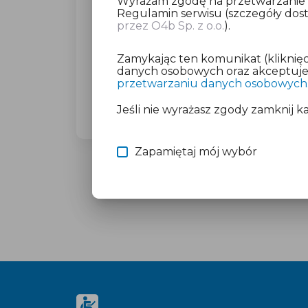
Wyrażam zgodę na przetwarzanie da
Regulamin serwisu (szczegóły do
przez O4b Sp. z o.o.
).
Dla wybranego miasta poprosimy C
(23,27 zł brutto).
Zamykając ten komunikat (kliknięc
Nie martw się o płatność, jeśli mas
danych osobowych oraz akceptujesz
przetwarzaniu danych osobowych
Więcej informacji znajdziesz w doku
Jeśli nie wyrażasz zgody zamknij k
Zapamiętaj mój wybór