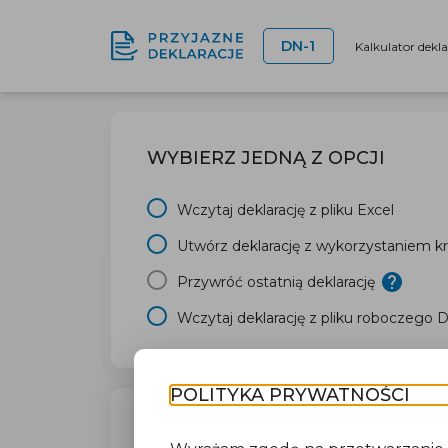
DN-1
Kalkulator dekl
WYBIERZ JEDNĄ Z OPCJI
Wczytaj deklarację z pliku Excel
Utwórz deklarację z wykorzystaniem kr
Przywróć ostatnią deklarację
Wczytaj deklarację z pliku roboczego 
POLITYKA PRYWATNOŚCI
TWÓJ URZĄD