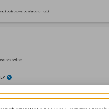
aracji podatkowej od nieruchomości
eatora online
DEK