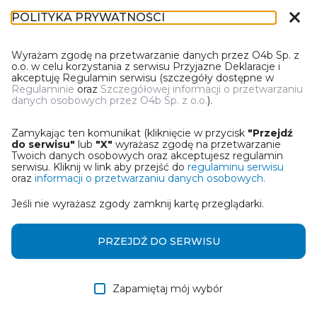
close
POLITYKA PRYWATNOŚCI
DN-1
Wyrażam zgodę na przetwarzanie danych przez O4b Sp. z
o.o. w celu korzystania z serwisu Przyjazne Deklaracje i
akceptuję Regulamin serwisu (szczegóły dostępne w
Regulaminie
oraz
Szczegółowej informacji o przetwarzaniu
danych osobowych przez O4b Sp. z o.o.
).
WYBIERZ JEDNĄ Z OPCJI
Zamykając ten komunikat (kliknięcie w przycisk
"Przejdź
Wczytaj deklarację z pliku Excel
do serwisu"
lub
"X"
wyrażasz zgodę na przetwarzanie
Twoich danych osobowych oraz akceptujesz regulamin
serwisu. Kliknij w link aby przejść do
regulaminu serwisu
Utwórz deklarację z wykorzystaniem kreatora online
oraz
informacji o przetwarzaniu danych osobowych.
Jeśli nie wyrażasz zgody zamknij kartę przeglądarki.
Przywróć ostatnią deklarację
Wczytaj deklarację z pliku roboczego DEK
PRZEJDŹ DO SERWISU
Zapamiętaj mój wybór