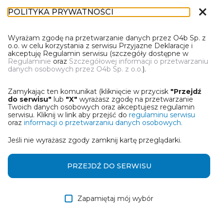
close
POLITYKA PRYWATNOŚCI
DN-1
Wyrażam zgodę na przetwarzanie danych przez O4b Sp. z
o.o. w celu korzystania z serwisu Przyjazne Deklaracje i
akceptuję Regulamin serwisu (szczegóły dostępne w
Regulaminie
oraz
Szczegółowej informacji o przetwarzaniu
danych osobowych przez O4b Sp. z o.o.
).
WYBIERZ JEDNĄ Z OPCJI
Zamykając ten komunikat (kliknięcie w przycisk
"Przejdź
Wczytaj deklarację z pliku Excel
do serwisu"
lub
"X"
wyrażasz zgodę na przetwarzanie
Twoich danych osobowych oraz akceptujesz regulamin
serwisu. Kliknij w link aby przejść do
regulaminu serwisu
Utwórz deklarację z wykorzystaniem kreatora online
oraz
informacji o przetwarzaniu danych osobowych.
Jeśli nie wyrażasz zgody zamknij kartę przeglądarki.
Przywróć ostatnią deklarację
Wczytaj deklarację z pliku roboczego DEK
PRZEJDŹ DO SERWISU
Zapamiętaj mój wybór