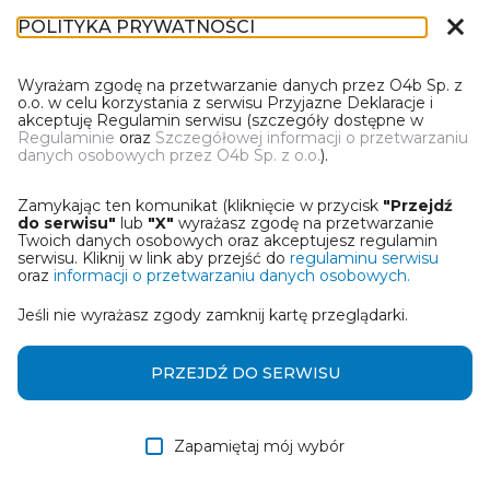
close
POLITYKA PRYWATNOŚCI
DN-1
Wyrażam zgodę na przetwarzanie danych przez O4b Sp. z
o.o. w celu korzystania z serwisu Przyjazne Deklaracje i
akceptuję Regulamin serwisu (szczegóły dostępne w
Regulaminie
oraz
Szczegółowej informacji o przetwarzaniu
danych osobowych przez O4b Sp. z o.o.
).
WYBIERZ JEDNĄ Z OPCJI
Zamykając ten komunikat (kliknięcie w przycisk
"Przejdź
Wczytaj deklarację z pliku Excel
do serwisu"
lub
"X"
wyrażasz zgodę na przetwarzanie
Twoich danych osobowych oraz akceptujesz regulamin
serwisu. Kliknij w link aby przejść do
regulaminu serwisu
Utwórz deklarację z wykorzystaniem kreatora online
oraz
informacji o przetwarzaniu danych osobowych.
Jeśli nie wyrażasz zgody zamknij kartę przeglądarki.
Przywróć ostatnią deklarację
Wczytaj deklarację z pliku roboczego DEK
PRZEJDŹ DO SERWISU
Zapamiętaj mój wybór