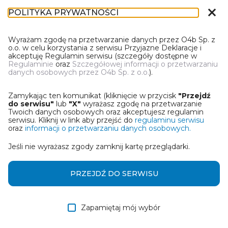
close
POLITYKA PRYWATNOŚCI
DN-1
Wyrażam zgodę na przetwarzanie danych przez O4b Sp. z
o.o. w celu korzystania z serwisu Przyjazne Deklaracje i
akceptuję Regulamin serwisu (szczegóły dostępne w
Regulaminie
oraz
Szczegółowej informacji o przetwarzaniu
danych osobowych przez O4b Sp. z o.o.
).
WYBIERZ JEDNĄ Z OPCJI
Zamykając ten komunikat (kliknięcie w przycisk
"Przejdź
Wczytaj deklarację z pliku Excel
do serwisu"
lub
"X"
wyrażasz zgodę na przetwarzanie
Twoich danych osobowych oraz akceptujesz regulamin
serwisu. Kliknij w link aby przejść do
regulaminu serwisu
Utwórz deklarację z wykorzystaniem kreatora online
oraz
informacji o przetwarzaniu danych osobowych.
Jeśli nie wyrażasz zgody zamknij kartę przeglądarki.
Przywróć ostatnią deklarację
Wczytaj deklarację z pliku roboczego DEK
PRZEJDŹ DO SERWISU
Zapamiętaj mój wybór