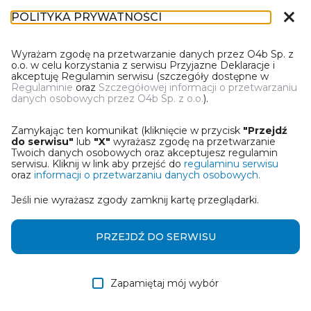
close
POLITYKA PRYWATNOŚCI
DN-1
Wyrażam zgodę na przetwarzanie danych przez O4b Sp. z
o.o. w celu korzystania z serwisu Przyjazne Deklaracje i
akceptuję Regulamin serwisu (szczegóły dostępne w
Regulaminie
oraz
Szczegółowej informacji o przetwarzaniu
danych osobowych przez O4b Sp. z o.o.
).
PIERWSZY RAZ W PRZYJAZNYCH
DEKLARACJACH?
Zamykając ten komunikat (kliknięcie w przycisk
"Przejdź
Mamy coś dla Ciebie! Zanim zaczniesz pracę z kreatorem
do serwisu"
lub
"X"
wyrażasz zgodę na przetwarzanie
deklaracji podatkowej zapoznaj się z tutorialami:
Twoich danych osobowych oraz akceptujesz regulamin
serwisu. Kliknij w link aby przejść do
regulaminu serwisu
oraz
informacji o przetwarzaniu danych osobowych.
Jak wypełnić DN-1? Import z
Otwórz film w
Jeśli nie wyrażasz zgody zamknij kartę przeglądarki.
bazy Excel.
nowym oknie
PRZEJDŹ DO SERWISU
Otwórz film w
Korekta z plikiem DEK.
nowym oknie
Zapamiętaj mój wybór