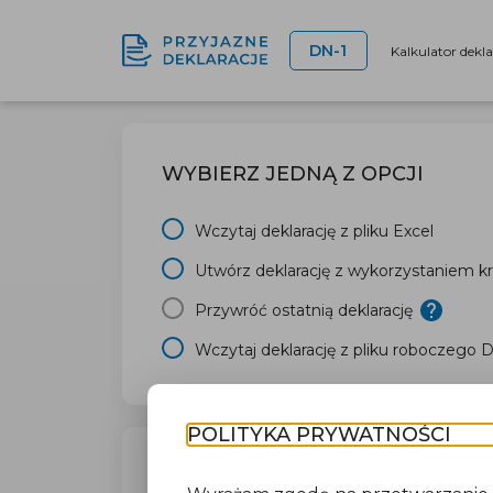
DN-1
Kalkulator dekl
WYBIERZ JEDNĄ Z OPCJI
Wczytaj deklarację z pliku Excel
Utwórz deklarację z wykorzystaniem kr
Przywróć ostatnią deklarację
Wczytaj deklarację z pliku roboczego 
POLITYKA PRYWATNOŚCI
TWÓJ URZĄD