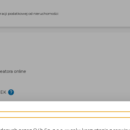
aracji podatkowej od nieruchomości
eatora online
DEK