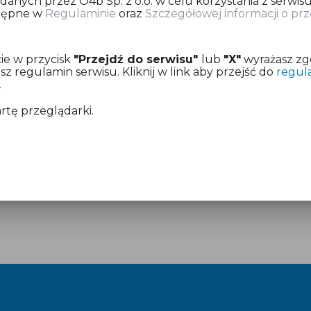
nych przez O4b Sp. z o.o. w celu korzystania z serwisu
stępne w
Regulaminie
oraz
Szczegółowej informacji o p
ię o dokonanie opłaty za przygotowanie deklaracji pod
ie w przycisk
"Przejdź do serwisu"
lub
"X"
wyrażasz zg
z już aktywny dostęp.
 regulamin serwisu. Kliknij w link aby przejść do
regul
.
mentach:
Regulamin
i
Cennik
artę przeglądarki.