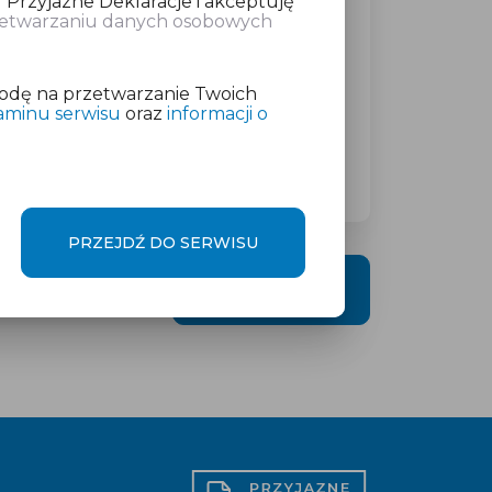
 Przyjazne Deklaracje i akceptuję
rzetwarzaniu danych osobowych
atkowej w wysokości
od 19 zł
netto
odę na przetwarzanie Twoich
aminu serwisu
oraz
informacji o
PRZEJDŹ DO SERWISU
DALEJ