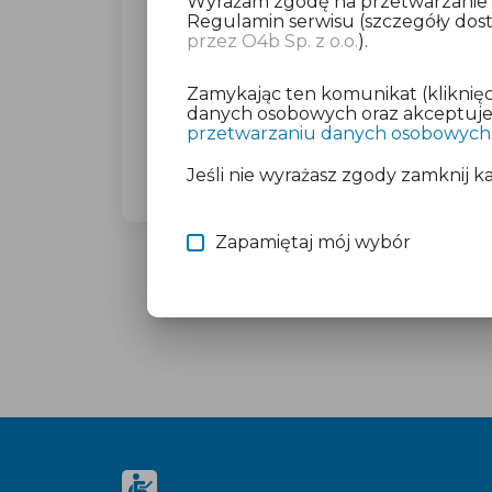
Wyrażam zgodę na przetwarzanie da
Regulamin serwisu (szczegóły do
przez O4b Sp. z o.o.
).
Dla wybranego miasta poprosimy C
(23,27 zł brutto).
Zamykając ten komunikat (kliknięc
Nie martw się o płatność, jeśli mas
danych osobowych oraz akceptujesz
przetwarzaniu danych osobowych
Więcej informacji znajdziesz w doku
Jeśli nie wyrażasz zgody zamknij k
Zapamiętaj mój wybór