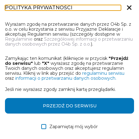
close
POLITYKA PRYWATNOŚCI
DN-1
Wyrażam zgodę na przetwarzanie danych przez O4b Sp. z
o.o. w celu korzystania z serwisu Przyjazne Deklaracje i
akceptuję Regulamin serwisu (szczegóły dostępne w
Regulaminie
oraz
Szczegółowej informacji o przetwarzaniu
danych osobowych przez O4b Sp. z o.o.
).
WYBIERZ JEDNĄ Z OPCJI
Zamykając ten komunikat (kliknięcie w przycisk
"Przejdź
Wczytaj deklarację z pliku Excel
do serwisu"
lub
"X"
wyrażasz zgodę na przetwarzanie
Twoich danych osobowych oraz akceptujesz regulamin
serwisu. Kliknij w link aby przejść do
regulaminu serwisu
Utwórz deklarację z wykorzystaniem kreatora online
oraz
informacji o przetwarzaniu danych osobowych.
Jeśli nie wyrażasz zgody zamknij kartę przeglądarki.
Przywróć ostatnią deklarację
Wczytaj deklarację z pliku roboczego DEK
PRZEJDŹ DO SERWISU
Zapamiętaj mój wybór