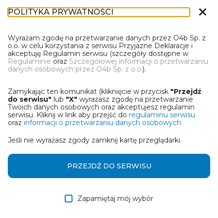
close
POLITYKA PRYWATNOŚCI
DN-1
Wyrażam zgodę na przetwarzanie danych przez O4b Sp. z
o.o. w celu korzystania z serwisu Przyjazne Deklaracje i
akceptuję Regulamin serwisu (szczegóły dostępne w
Regulaminie
oraz
Szczegółowej informacji o przetwarzaniu
danych osobowych przez O4b Sp. z o.o.
).
WYBIERZ JEDNĄ Z OPCJI
Zamykając ten komunikat (kliknięcie w przycisk
"Przejdź
Wczytaj deklarację z pliku Excel
do serwisu"
lub
"X"
wyrażasz zgodę na przetwarzanie
Twoich danych osobowych oraz akceptujesz regulamin
serwisu. Kliknij w link aby przejść do
regulaminu serwisu
Utwórz deklarację z wykorzystaniem kreatora online
oraz
informacji o przetwarzaniu danych osobowych.
Jeśli nie wyrażasz zgody zamknij kartę przeglądarki.
Przywróć ostatnią deklarację
Wczytaj deklarację z pliku roboczego DEK
PRZEJDŹ DO SERWISU
Zapamiętaj mój wybór