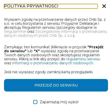
close
POLITYKA PRYWATNOŚCI
DN-1
Wyrażam zgodę na przetwarzanie danych przez O4b Sp. z
o.o. w celu korzystania z serwisu Przyjazne Deklaracje i
akceptuję Regulamin serwisu (szczegóły dostępne w
Regulaminie
oraz
Szczegółowej informacji o przetwarzaniu
danych osobowych przez O4b Sp. z o.o.
).
PIERWSZY RAZ W PRZYJAZNYCH
DEKLARACJACH?
Zamykając ten komunikat (kliknięcie w przycisk
"Przejdź
Mamy coś dla Ciebie! Zanim zaczniesz pracę z kreatorem
do serwisu"
lub
"X"
wyrażasz zgodę na przetwarzanie
deklaracji podatkowej zapoznaj się z tutorialami:
Twoich danych osobowych oraz akceptujesz regulamin
serwisu. Kliknij w link aby przejść do
regulaminu serwisu
oraz
informacji o przetwarzaniu danych osobowych.
Jak wypełnić DN-1? Import z
Otwórz film w
Jeśli nie wyrażasz zgody zamknij kartę przeglądarki.
bazy Excel.
nowym oknie
PRZEJDŹ DO SERWISU
Otwórz film w
Korekta z plikiem DEK.
nowym oknie
Zapamiętaj mój wybór