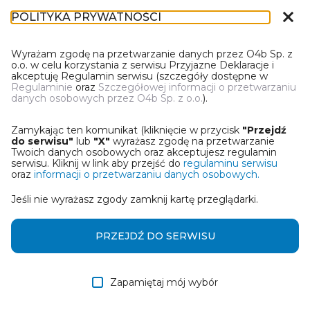
close
POLITYKA PRYWATNOŚCI
DN-1
Wyrażam zgodę na przetwarzanie danych przez O4b Sp. z
o.o. w celu korzystania z serwisu Przyjazne Deklaracje i
akceptuję Regulamin serwisu (szczegóły dostępne w
Regulaminie
oraz
Szczegółowej informacji o przetwarzaniu
danych osobowych przez O4b Sp. z o.o.
).
WYBIERZ JEDNĄ Z OPCJI
Zamykając ten komunikat (kliknięcie w przycisk
"Przejdź
Wczytaj deklarację z pliku Excel
do serwisu"
lub
"X"
wyrażasz zgodę na przetwarzanie
Twoich danych osobowych oraz akceptujesz regulamin
serwisu. Kliknij w link aby przejść do
regulaminu serwisu
Utwórz deklarację z wykorzystaniem kreatora online
oraz
informacji o przetwarzaniu danych osobowych.
Jeśli nie wyrażasz zgody zamknij kartę przeglądarki.
Przywróć ostatnią deklarację
Wczytaj deklarację z pliku roboczego DEK
PRZEJDŹ DO SERWISU
Zapamiętaj mój wybór