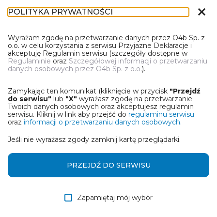
close
POLITYKA PRYWATNOŚCI
DN-1
Wyrażam zgodę na przetwarzanie danych przez O4b Sp. z
o.o. w celu korzystania z serwisu Przyjazne Deklaracje i
akceptuję Regulamin serwisu (szczegóły dostępne w
Regulaminie
oraz
Szczegółowej informacji o przetwarzaniu
danych osobowych przez O4b Sp. z o.o.
).
WYBIERZ JEDNĄ Z OPCJI
Zamykając ten komunikat (kliknięcie w przycisk
"Przejdź
Wczytaj deklarację z pliku Excel
do serwisu"
lub
"X"
wyrażasz zgodę na przetwarzanie
Twoich danych osobowych oraz akceptujesz regulamin
serwisu. Kliknij w link aby przejść do
regulaminu serwisu
Utwórz deklarację z wykorzystaniem kreatora online
oraz
informacji o przetwarzaniu danych osobowych.
Jeśli nie wyrażasz zgody zamknij kartę przeglądarki.
Przywróć ostatnią deklarację
Wczytaj deklarację z pliku roboczego DEK
PRZEJDŹ DO SERWISU
Zapamiętaj mój wybór