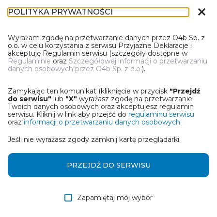
close
POLITYKA PRYWATNOŚCI
DN-1
Wyrażam zgodę na przetwarzanie danych przez O4b Sp. z
o.o. w celu korzystania z serwisu Przyjazne Deklaracje i
akceptuję Regulamin serwisu (szczegóły dostępne w
Regulaminie
oraz
Szczegółowej informacji o przetwarzaniu
danych osobowych przez O4b Sp. z o.o.
).
PIERWSZY RAZ W PRZYJAZNYCH
DEKLARACJACH?
Zamykając ten komunikat (kliknięcie w przycisk
"Przejdź
Mamy coś dla Ciebie! Zanim zaczniesz pracę z kreatorem
do serwisu"
lub
"X"
wyrażasz zgodę na przetwarzanie
deklaracji podatkowej zapoznaj się z tutorialami:
Twoich danych osobowych oraz akceptujesz regulamin
serwisu. Kliknij w link aby przejść do
regulaminu serwisu
oraz
informacji o przetwarzaniu danych osobowych.
Jak wypełnić DN-1? Import z
Otwórz film w
Jeśli nie wyrażasz zgody zamknij kartę przeglądarki.
bazy Excel.
nowym oknie
PRZEJDŹ DO SERWISU
Otwórz film w
Korekta z plikiem DEK.
nowym oknie
Zapamiętaj mój wybór