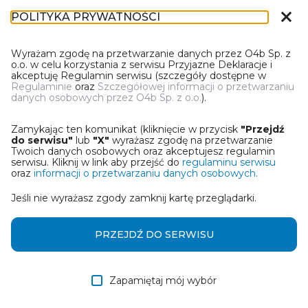
close
POLITYKA PRYWATNOŚCI
DR-1
Wyrażam zgodę na przetwarzanie danych przez O4b Sp. z
o.o. w celu korzystania z serwisu Przyjazne Deklaracje i
akceptuję Regulamin serwisu (szczegóły dostępne w
Regulaminie
oraz
Szczegółowej informacji o przetwarzaniu
danych osobowych przez O4b Sp. z o.o.
).
WYBIERZ JEDNĄ Z OPCJI
Zamykając ten komunikat (kliknięcie w przycisk
"Przejdź
Wczytaj deklarację z pliku Excel
do serwisu"
lub
"X"
wyrażasz zgodę na przetwarzanie
Twoich danych osobowych oraz akceptujesz regulamin
serwisu. Kliknij w link aby przejść do
regulaminu serwisu
Utwórz deklarację z wykorzystaniem kreatora online
oraz
informacji o przetwarzaniu danych osobowych.
Jeśli nie wyrażasz zgody zamknij kartę przeglądarki.
Przywróć ostatnią deklarację
Wczytaj deklarację z pliku roboczego DEK
PRZEJDŹ DO SERWISU
Zapamiętaj mój wybór