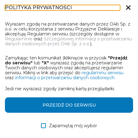
close
POLITYKA PRYWATNOŚCI
DR-1
Wyrażam zgodę na przetwarzanie danych przez O4b Sp. z
o.o. w celu korzystania z serwisu Przyjazne Deklaracje i
akceptuję Regulamin serwisu (szczegóły dostępne w
Regulaminie
oraz
Szczegółowej informacji o przetwarzaniu
danych osobowych przez O4b Sp. z o.o.
).
WYBIERZ JEDNĄ Z OPCJI
Zamykając ten komunikat (kliknięcie w przycisk
"Przejdź
Wczytaj deklarację z pliku Excel
do serwisu"
lub
"X"
wyrażasz zgodę na przetwarzanie
Twoich danych osobowych oraz akceptujesz regulamin
serwisu. Kliknij w link aby przejść do
regulaminu serwisu
Utwórz deklarację z wykorzystaniem kreatora online
oraz
informacji o przetwarzaniu danych osobowych.
Jeśli nie wyrażasz zgody zamknij kartę przeglądarki.
Przywróć ostatnią deklarację
Wczytaj deklarację z pliku roboczego DEK
PRZEJDŹ DO SERWISU
Zapamiętaj mój wybór