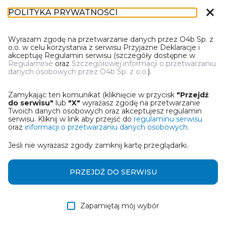
close
POLITYKA PRYWATNOŚCI
DR-1
Wyrażam zgodę na przetwarzanie danych przez O4b Sp. z
o.o. w celu korzystania z serwisu Przyjazne Deklaracje i
akceptuję Regulamin serwisu (szczegóły dostępne w
Regulaminie
oraz
Szczegółowej informacji o przetwarzaniu
danych osobowych przez O4b Sp. z o.o.
).
WYBIERZ JEDNĄ Z OPCJI
Zamykając ten komunikat (kliknięcie w przycisk
"Przejdź
Wczytaj deklarację z pliku Excel
do serwisu"
lub
"X"
wyrażasz zgodę na przetwarzanie
Twoich danych osobowych oraz akceptujesz regulamin
serwisu. Kliknij w link aby przejść do
regulaminu serwisu
Utwórz deklarację z wykorzystaniem kreatora online
oraz
informacji o przetwarzaniu danych osobowych.
Jeśli nie wyrażasz zgody zamknij kartę przeglądarki.
Przywróć ostatnią deklarację
Wczytaj deklarację z pliku roboczego DEK
PRZEJDŹ DO SERWISU
Zapamiętaj mój wybór