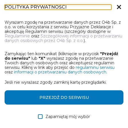
close
POLITYKA PRYWATNOŚCI
DR-1
Wyrażam zgodę na przetwarzanie danych przez O4b Sp. z
o.o. w celu korzystania z serwisu Przyjazne Deklaracje i
akceptuję Regulamin serwisu (szczegóły dostępne w
Regulaminie
oraz
Szczegółowej informacji o przetwarzaniu
danych osobowych przez O4b Sp. z o.o.
).
WYBIERZ JEDNĄ Z OPCJI
Zamykając ten komunikat (kliknięcie w przycisk
"Przejdź
Wczytaj deklarację z pliku Excel
do serwisu"
lub
"X"
wyrażasz zgodę na przetwarzanie
Twoich danych osobowych oraz akceptujesz regulamin
serwisu. Kliknij w link aby przejść do
regulaminu serwisu
Utwórz deklarację z wykorzystaniem kreatora online
oraz
informacji o przetwarzaniu danych osobowych.
Jeśli nie wyrażasz zgody zamknij kartę przeglądarki.
Przywróć ostatnią deklarację
Wczytaj deklarację z pliku roboczego DEK
PRZEJDŹ DO SERWISU
Zapamiętaj mój wybór