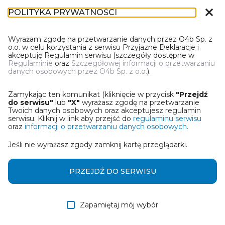
close
POLITYKA PRYWATNOŚCI
DR-1
Wyrażam zgodę na przetwarzanie danych przez O4b Sp. z
o.o. w celu korzystania z serwisu Przyjazne Deklaracje i
akceptuję Regulamin serwisu (szczegóły dostępne w
Regulaminie
oraz
Szczegółowej informacji o przetwarzaniu
danych osobowych przez O4b Sp. z o.o.
).
WYBIERZ JEDNĄ Z OPCJI
Zamykając ten komunikat (kliknięcie w przycisk
"Przejdź
Wczytaj deklarację z pliku Excel
do serwisu"
lub
"X"
wyrażasz zgodę na przetwarzanie
Twoich danych osobowych oraz akceptujesz regulamin
serwisu. Kliknij w link aby przejść do
regulaminu serwisu
Utwórz deklarację z wykorzystaniem kreatora online
oraz
informacji o przetwarzaniu danych osobowych.
Jeśli nie wyrażasz zgody zamknij kartę przeglądarki.
Przywróć ostatnią deklarację
Wczytaj deklarację z pliku roboczego DEK
PRZEJDŹ DO SERWISU
Zapamiętaj mój wybór