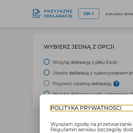
DR-1
Kalkulator dekl
WYBIERZ JEDNĄ Z OPCJI
Wczytaj deklarację z pliku Excel
Utwórz deklarację z wykorzystaniem kr
Przywróć ostatnią deklarację
Wczytaj deklarację z pliku roboczego 
POLITYKA PRYWATNOŚCI
Wyrażam zgodę na przetwarzanie da
Regulamin serwisu (szczegóły do