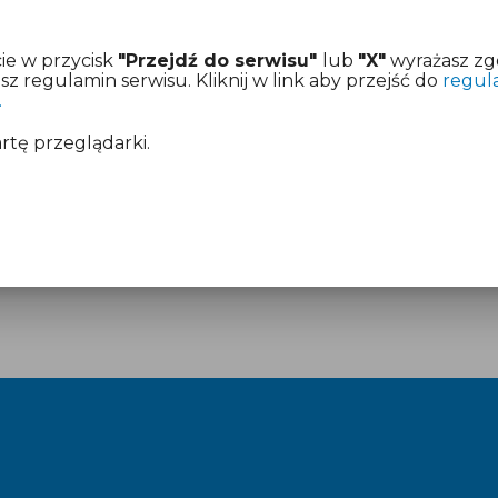
ie w przycisk
"Przejdź do serwisu"
lub
"X"
wyrażasz zg
 regulamin serwisu. Kliknij w link aby przejść do
regul
.
artę przeglądarki.