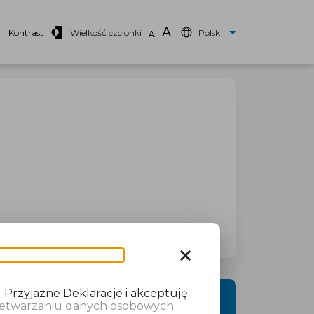
A
Kontrast
Wielkość czcionki
Polski
A
close
 Przyjazne Deklaracje i akceptuję
DALEJ
rzetwarzaniu danych osobowych