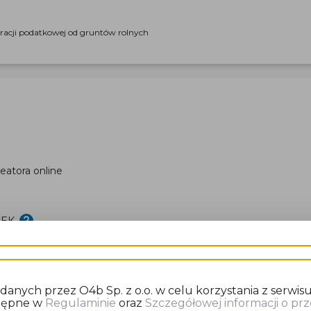
aracji podatkowej od gruntów rolnych
eatora online
DEK
nych przez O4b Sp. z o.o. w celu korzystania z serwisu
stępne w
Regulaminie
oraz
Szczegółowej informacji o p