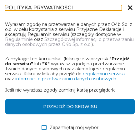
close
POLITYKA PRYWATNOŚCI
DR-1
Wyrażam zgodę na przetwarzanie danych przez O4b Sp. z
o.o. w celu korzystania z serwisu Przyjazne Deklaracje i
akceptuję Regulamin serwisu (szczegóły dostępne w
Regulaminie
oraz
Szczegółowej informacji o przetwarzaniu
danych osobowych przez O4b Sp. z o.o.
).
WYBIERZ JEDNĄ Z OPCJI
Zamykając ten komunikat (kliknięcie w przycisk
"Przejdź
Wczytaj deklarację z pliku Excel
do serwisu"
lub
"X"
wyrażasz zgodę na przetwarzanie
Twoich danych osobowych oraz akceptujesz regulamin
serwisu. Kliknij w link aby przejść do
regulaminu serwisu
Utwórz deklarację z wykorzystaniem kreatora online
oraz
informacji o przetwarzaniu danych osobowych.
Jeśli nie wyrażasz zgody zamknij kartę przeglądarki.
Przywróć ostatnią deklarację
Wczytaj deklarację z pliku roboczego DEK
PRZEJDŹ DO SERWISU
Zapamiętaj mój wybór
DALEJ