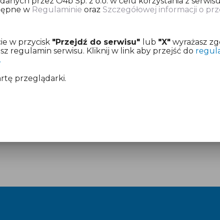
nych przez O4b Sp. z o.o. w celu korzystania z serwisu
stępne w
Regulaminie
oraz
Szczegółowej informacji o p
ię o dokonanie opłaty za przygotowanie deklaracji pod
ie w przycisk
"Przejdź do serwisu"
lub
"X"
wyrażasz zg
z już aktywny dostęp.
 regulamin serwisu. Kliknij w link aby przejść do
regul
.
mentach:
Regulamin
i
Cennik
artę przeglądarki.