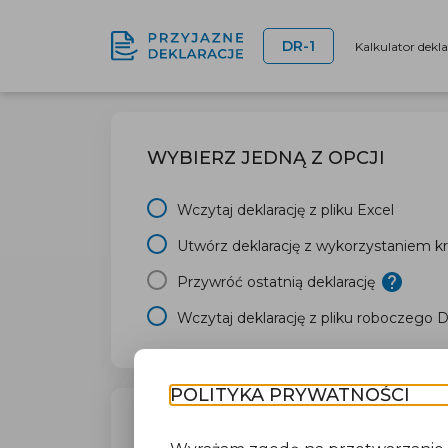
DR-1
Kalkulator dekl
WYBIERZ JEDNĄ Z OPCJI
Wczytaj deklarację z pliku Excel
Utwórz deklarację z wykorzystaniem kr
Przywróć ostatnią deklarację
Wczytaj deklarację z pliku roboczego 
POLITYKA PRYWATNOŚCI
TWÓJ URZĄD