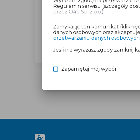
Wyrażam zgodę na przetwarzanie da
Regulamin serwisu (szczegóły do
przez O4b Sp. z o.o.
).
Dla wybranego miasta poprosimy C
(23,27 zł brutto).
Zamykając ten komunikat (kliknięc
Nie martw się o płatność, jeśli mas
danych osobowych oraz akceptujesz
przetwarzaniu danych osobowych
Więcej informacji znajdziesz w doku
Jeśli nie wyrażasz zgody zamknij k
Zapamiętaj mój wybór