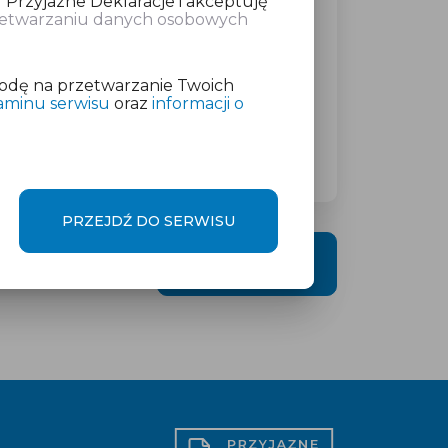
 Przyjazne Deklaracje i akceptuję
rzetwarzaniu danych osobowych
atkowej w wysokości
od 19 zł
netto
odę na przetwarzanie Twoich
aminu serwisu
oraz
informacji o
PRZEJDŹ DO SERWISU
DALEJ