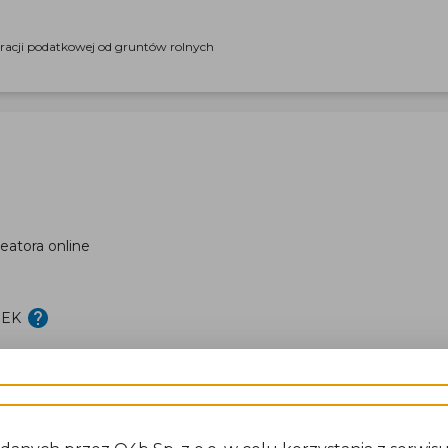
aracji podatkowej od gruntów rolnych
eatora online
DEK