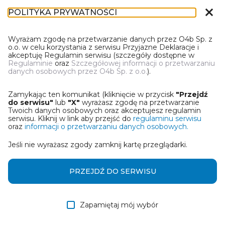
close
POLITYKA PRYWATNOŚCI
DR-1
Wyrażam zgodę na przetwarzanie danych przez O4b Sp. z
o.o. w celu korzystania z serwisu Przyjazne Deklaracje i
akceptuję Regulamin serwisu (szczegóły dostępne w
Regulaminie
oraz
Szczegółowej informacji o przetwarzaniu
danych osobowych przez O4b Sp. z o.o.
).
WYBIERZ JEDNĄ Z OPCJI
Zamykając ten komunikat (kliknięcie w przycisk
"Przejdź
Wczytaj deklarację z pliku Excel
do serwisu"
lub
"X"
wyrażasz zgodę na przetwarzanie
Twoich danych osobowych oraz akceptujesz regulamin
serwisu. Kliknij w link aby przejść do
regulaminu serwisu
Utwórz deklarację z wykorzystaniem kreatora online
oraz
informacji o przetwarzaniu danych osobowych.
Jeśli nie wyrażasz zgody zamknij kartę przeglądarki.
Przywróć ostatnią deklarację
Wczytaj deklarację z pliku roboczego DEK
PRZEJDŹ DO SERWISU
Zapamiętaj mój wybór