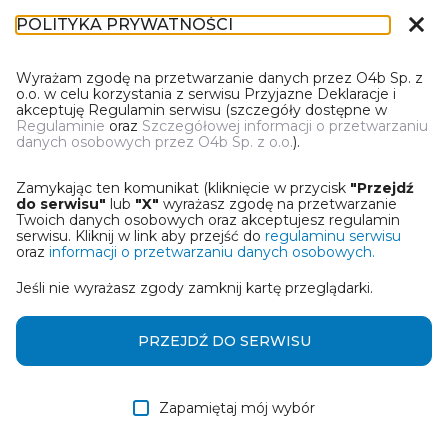
close
POLITYKA PRYWATNOŚCI
DR-1
Wyrażam zgodę na przetwarzanie danych przez O4b Sp. z
o.o. w celu korzystania z serwisu Przyjazne Deklaracje i
akceptuję Regulamin serwisu (szczegóły dostępne w
Regulaminie
oraz
Szczegółowej informacji o przetwarzaniu
danych osobowych przez O4b Sp. z o.o.
).
WYBIERZ JEDNĄ Z OPCJI
Zamykając ten komunikat (kliknięcie w przycisk
"Przejdź
Wczytaj deklarację z pliku Excel
do serwisu"
lub
"X"
wyrażasz zgodę na przetwarzanie
Twoich danych osobowych oraz akceptujesz regulamin
serwisu. Kliknij w link aby przejść do
regulaminu serwisu
Utwórz deklarację z wykorzystaniem kreatora online
oraz
informacji o przetwarzaniu danych osobowych.
Jeśli nie wyrażasz zgody zamknij kartę przeglądarki.
Przywróć ostatnią deklarację
Wczytaj deklarację z pliku roboczego DEK
PRZEJDŹ DO SERWISU
Zapamiętaj mój wybór
DALEJ