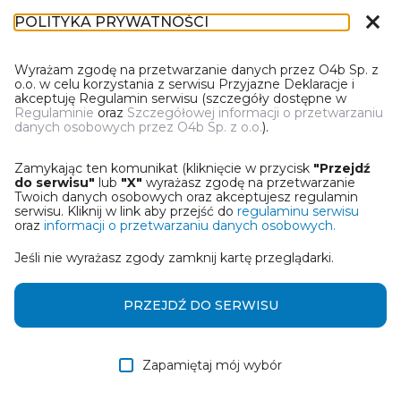
close
POLITYKA PRYWATNOŚCI
DR-1
Wyrażam zgodę na przetwarzanie danych przez O4b Sp. z
o.o. w celu korzystania z serwisu Przyjazne Deklaracje i
akceptuję Regulamin serwisu (szczegóły dostępne w
Regulaminie
oraz
Szczegółowej informacji o przetwarzaniu
danych osobowych przez O4b Sp. z o.o.
).
WYBIERZ JEDNĄ Z OPCJI
Zamykając ten komunikat (kliknięcie w przycisk
"Przejdź
Wczytaj deklarację z pliku Excel
do serwisu"
lub
"X"
wyrażasz zgodę na przetwarzanie
Twoich danych osobowych oraz akceptujesz regulamin
serwisu. Kliknij w link aby przejść do
regulaminu serwisu
Utwórz deklarację z wykorzystaniem kreatora online
oraz
informacji o przetwarzaniu danych osobowych.
Jeśli nie wyrażasz zgody zamknij kartę przeglądarki.
Przywróć ostatnią deklarację
Wczytaj deklarację z pliku roboczego DEK
PRZEJDŹ DO SERWISU
Zapamiętaj mój wybór