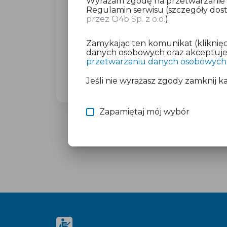
Wyrażam zgodę na przetwarzanie da
Regulamin serwisu (szczegóły do
przez O4b Sp. z o.o.
).
Dla wybranego miasta poprosimy C
(23,27 zł brutto).
Zamykając ten komunikat (kliknięc
Nie martw się o płatność, jeśli mas
danych osobowych oraz akceptujesz
przetwarzaniu danych osobowych
Więcej informacji znajdziesz w doku
Jeśli nie wyrażasz zgody zamknij k
Zapamiętaj mój wybór