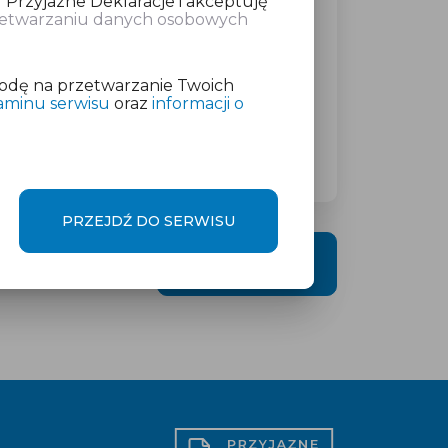
 Przyjazne Deklaracje i akceptuję
rzetwarzaniu danych osobowych
atkowej w wysokości
od 19 zł
netto
odę na przetwarzanie Twoich
aminu serwisu
oraz
informacji o
PRZEJDŹ DO SERWISU
DALEJ