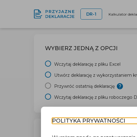
DR-1
Kalkulator dekl
WYBIERZ JEDNĄ Z OPCJI
Wczytaj deklarację z pliku Excel
Utwórz deklarację z wykorzystaniem kr
Przywróć ostatnią deklarację
Wczytaj deklarację z pliku roboczego 
POLITYKA PRYWATNOŚCI
TWÓJ URZĄD