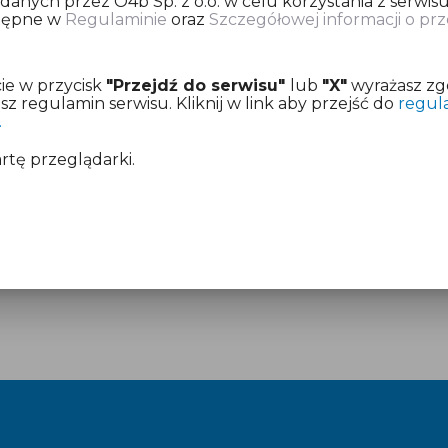
nych przez O4b Sp. z o.o. w celu korzystania z serwisu
stępne w
Regulaminie
oraz
Szczegółowej informacji o p
ię o dokonanie opłaty za przygotowanie deklaracji pod
ie w przycisk
"Przejdź do serwisu"
lub
"X"
wyrażasz zg
z już aktywny dostęp.
 regulamin serwisu. Kliknij w link aby przejść do
regul
.
mentach:
Regulamin
i
Cennik
artę przeglądarki.