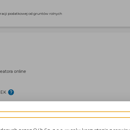
aracji podatkowej od gruntów rolnych
eatora online
DEK