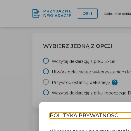
DR-1
Kalkulator dekl
WYBIERZ JEDNĄ Z OPCJI
Wczytaj deklarację z pliku Excel
Utwórz deklarację z wykorzystaniem kr
Przywróć ostatnią deklarację
Wczytaj deklarację z pliku roboczego 
POLITYKA PRYWATNOŚCI
TWÓJ URZĄD