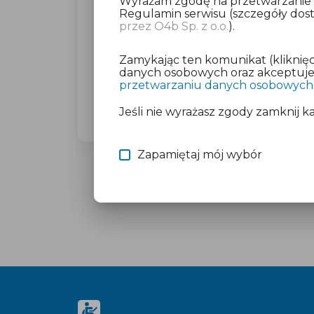
Wyrażam zgodę na przetwarzanie da
Regulamin serwisu (szczegóły do
przez O4b Sp. z o.o.
).
Dla wybranego miasta poprosimy C
(23,27 zł brutto).
Zamykając ten komunikat (kliknięc
Nie martw się o płatność, jeśli mas
danych osobowych oraz akceptujesz
przetwarzaniu danych osobowych
Więcej informacji znajdziesz w doku
Jeśli nie wyrażasz zgody zamknij k
Zapamiętaj mój wybór