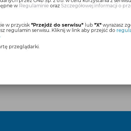
nych przez O4b Sp. z o.o. w celu korzystania z serwisu
stępne w
Regulaminie
oraz
Szczegółowej informacji o p
ię o dokonanie opłaty za przygotowanie deklaracji pod
ie w przycisk
"Przejdź do serwisu"
lub
"X"
wyrażasz zg
z już aktywny dostęp.
 regulamin serwisu. Kliknij w link aby przejść do
regul
.
mentach:
Regulamin
i
Cennik
artę przeglądarki.