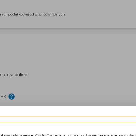
aracji podatkowej od gruntów rolnych
eatora online
DEK