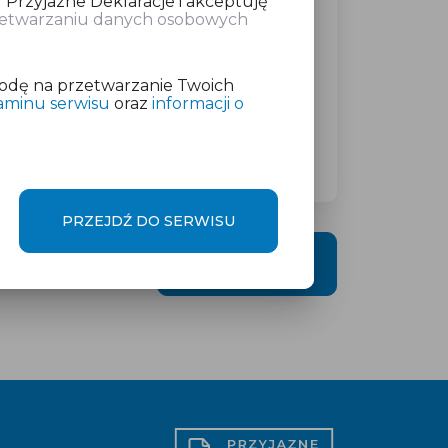
 Przyjazne Deklaracje i akceptuję
rzetwarzaniu danych osobowych
atkowej w wysokości
od 19 zł
netto
odę na przetwarzanie Twoich
aminu serwisu
oraz
informacji o
PRZEJDŹ DO SERWISU
DALEJ