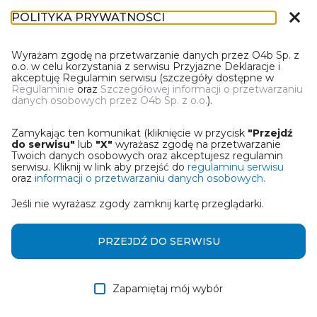
close
POLITYKA PRYWATNOŚCI
DR-1
Wyrażam zgodę na przetwarzanie danych przez O4b Sp. z
o.o. w celu korzystania z serwisu Przyjazne Deklaracje i
akceptuję Regulamin serwisu (szczegóły dostępne w
Regulaminie
oraz
Szczegółowej informacji o przetwarzaniu
danych osobowych przez O4b Sp. z o.o.
).
WYBIERZ JEDNĄ Z OPCJI
Zamykając ten komunikat (kliknięcie w przycisk
"Przejdź
Wczytaj deklarację z pliku Excel
do serwisu"
lub
"X"
wyrażasz zgodę na przetwarzanie
Twoich danych osobowych oraz akceptujesz regulamin
serwisu. Kliknij w link aby przejść do
regulaminu serwisu
Utwórz deklarację z wykorzystaniem kreatora online
oraz
informacji o przetwarzaniu danych osobowych.
Jeśli nie wyrażasz zgody zamknij kartę przeglądarki.
Przywróć ostatnią deklarację
Wczytaj deklarację z pliku roboczego DEK
PRZEJDŹ DO SERWISU
Zapamiętaj mój wybór
DALEJ