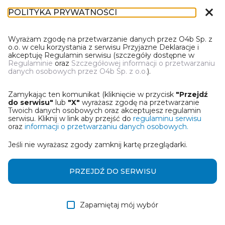
close
POLITYKA PRYWATNOŚCI
DR-1
Wyrażam zgodę na przetwarzanie danych przez O4b Sp. z
o.o. w celu korzystania z serwisu Przyjazne Deklaracje i
akceptuję Regulamin serwisu (szczegóły dostępne w
Regulaminie
oraz
Szczegółowej informacji o przetwarzaniu
danych osobowych przez O4b Sp. z o.o.
).
WYBIERZ JEDNĄ Z OPCJI
Zamykając ten komunikat (kliknięcie w przycisk
"Przejdź
Wczytaj deklarację z pliku Excel
do serwisu"
lub
"X"
wyrażasz zgodę na przetwarzanie
Twoich danych osobowych oraz akceptujesz regulamin
serwisu. Kliknij w link aby przejść do
regulaminu serwisu
Utwórz deklarację z wykorzystaniem kreatora online
oraz
informacji o przetwarzaniu danych osobowych.
Jeśli nie wyrażasz zgody zamknij kartę przeglądarki.
Przywróć ostatnią deklarację
Wczytaj deklarację z pliku roboczego DEK
PRZEJDŹ DO SERWISU
Zapamiętaj mój wybór