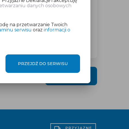
 Przyjazne Deklaracje i akceptuję
rzetwarzaniu danych osobowych
atkowej w wysokości
od 19 zł
netto
odę na przetwarzanie Twoich
aminu serwisu
oraz
informacji o
PRZEJDŹ DO SERWISU
DALEJ