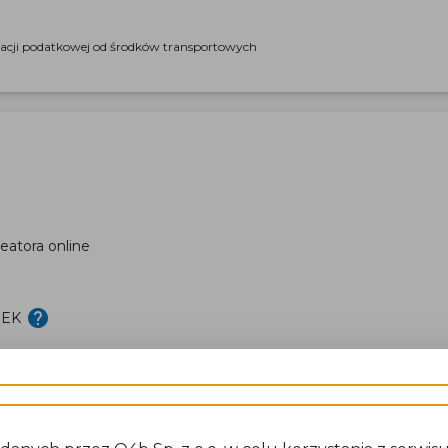
racji podatkowej od środków transportowych
eatora online
DEK