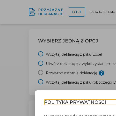
DT-1
Kalkulator dekla
WYBIERZ JEDNĄ Z OPCJI
Wczytaj deklarację z pliku Excel
Utwórz deklarację z wykorzystaniem kr
Przywróć ostatnią deklarację
Wczytaj deklarację z pliku roboczego 
POLITYKA PRYWATNOŚCI
TWÓJ URZĄD