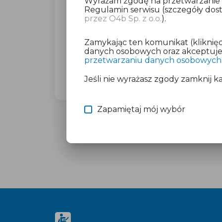
Wyrażam zgodę na przetwarzanie da
Regulamin serwisu (szczegóły do
przez O4b Sp. z o.o.
).
Dla wybranego miasta poprosimy C
(23,27 zł brutto).
Zamykając ten komunikat (kliknięc
Nie martw się o płatność, jeśli mas
danych osobowych oraz akceptujesz
przetwarzaniu danych osobowych
Więcej informacji znajdziesz w doku
Jeśli nie wyrażasz zgody zamknij k
Zapamiętaj mój wybór