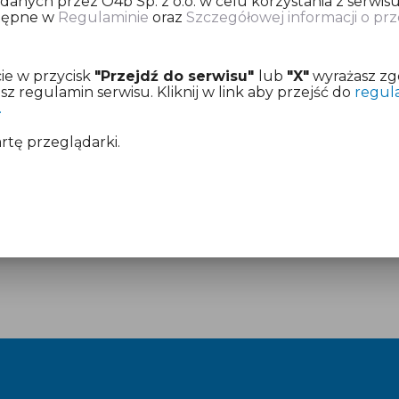
nych przez O4b Sp. z o.o. w celu korzystania z serwisu
stępne w
Regulaminie
oraz
Szczegółowej informacji o p
ię o dokonanie opłaty za przygotowanie deklaracji pod
ie w przycisk
"Przejdź do serwisu"
lub
"X"
wyrażasz zg
z już aktywny dostęp.
 regulamin serwisu. Kliknij w link aby przejść do
regul
.
mentach:
Regulamin
i
Cennik
artę przeglądarki.