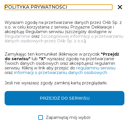
close
POLITYKA PRYWATNOŚCI
DT-1
Wyrażam zgodę na przetwarzanie danych przez O4b Sp. z
o.o. w celu korzystania z serwisu Przyjazne Deklaracje i
akceptuję Regulamin serwisu (szczegóły dostępne w
Regulaminie
oraz
Szczegółowej informacji o przetwarzaniu
danych osobowych przez O4b Sp. z o.o.
).
WYBIERZ JEDNĄ Z OPCJI
Zamykając ten komunikat (kliknięcie w przycisk
"Przejdź
Wczytaj deklarację z pliku Excel
do serwisu"
lub
"X"
wyrażasz zgodę na przetwarzanie
Twoich danych osobowych oraz akceptujesz regulamin
serwisu. Kliknij w link aby przejść do
regulaminu serwisu
Utwórz deklarację z wykorzystaniem kreatora online
oraz
informacji o przetwarzaniu danych osobowych.
Jeśli nie wyrażasz zgody zamknij kartę przeglądarki.
Przywróć ostatnią deklarację
Wczytaj deklarację z pliku roboczego DEK
PRZEJDŹ DO SERWISU
Zapamiętaj mój wybór