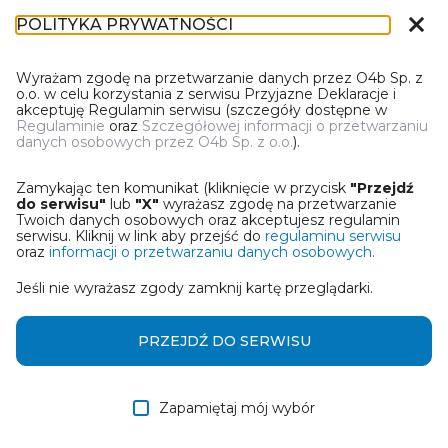
close
POLITYKA PRYWATNOŚCI
DT-1
Wyrażam zgodę na przetwarzanie danych przez O4b Sp. z
o.o. w celu korzystania z serwisu Przyjazne Deklaracje i
akceptuję Regulamin serwisu (szczegóły dostępne w
Regulaminie
oraz
Szczegółowej informacji o przetwarzaniu
danych osobowych przez O4b Sp. z o.o.
).
WYBIERZ JEDNĄ Z OPCJI
Zamykając ten komunikat (kliknięcie w przycisk
"Przejdź
Wczytaj deklarację z pliku Excel
do serwisu"
lub
"X"
wyrażasz zgodę na przetwarzanie
Twoich danych osobowych oraz akceptujesz regulamin
serwisu. Kliknij w link aby przejść do
regulaminu serwisu
Utwórz deklarację z wykorzystaniem kreatora online
oraz
informacji o przetwarzaniu danych osobowych.
Jeśli nie wyrażasz zgody zamknij kartę przeglądarki.
Przywróć ostatnią deklarację
Wczytaj deklarację z pliku roboczego DEK
PRZEJDŹ DO SERWISU
Zapamiętaj mój wybór
DALEJ