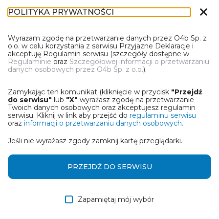
close
POLITYKA PRYWATNOŚCI
DT-1
Wyrażam zgodę na przetwarzanie danych przez O4b Sp. z
o.o. w celu korzystania z serwisu Przyjazne Deklaracje i
akceptuję Regulamin serwisu (szczegóły dostępne w
Regulaminie
oraz
Szczegółowej informacji o przetwarzaniu
danych osobowych przez O4b Sp. z o.o.
).
WYBIERZ JEDNĄ Z OPCJI
Zamykając ten komunikat (kliknięcie w przycisk
"Przejdź
Wczytaj deklarację z pliku Excel
do serwisu"
lub
"X"
wyrażasz zgodę na przetwarzanie
Twoich danych osobowych oraz akceptujesz regulamin
serwisu. Kliknij w link aby przejść do
regulaminu serwisu
Utwórz deklarację z wykorzystaniem kreatora online
oraz
informacji o przetwarzaniu danych osobowych.
Jeśli nie wyrażasz zgody zamknij kartę przeglądarki.
Przywróć ostatnią deklarację
Wczytaj deklarację z pliku roboczego DEK
PRZEJDŹ DO SERWISU
Zapamiętaj mój wybór