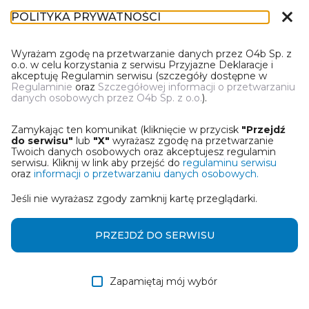
close
POLITYKA PRYWATNOŚCI
DT-1
Wyrażam zgodę na przetwarzanie danych przez O4b Sp. z
o.o. w celu korzystania z serwisu Przyjazne Deklaracje i
akceptuję Regulamin serwisu (szczegóły dostępne w
Regulaminie
oraz
Szczegółowej informacji o przetwarzaniu
danych osobowych przez O4b Sp. z o.o.
).
WYBIERZ JEDNĄ Z OPCJI
Zamykając ten komunikat (kliknięcie w przycisk
"Przejdź
Wczytaj deklarację z pliku Excel
do serwisu"
lub
"X"
wyrażasz zgodę na przetwarzanie
Twoich danych osobowych oraz akceptujesz regulamin
serwisu. Kliknij w link aby przejść do
regulaminu serwisu
Utwórz deklarację z wykorzystaniem kreatora online
oraz
informacji o przetwarzaniu danych osobowych.
Jeśli nie wyrażasz zgody zamknij kartę przeglądarki.
Przywróć ostatnią deklarację
Wczytaj deklarację z pliku roboczego DEK
PRZEJDŹ DO SERWISU
Zapamiętaj mój wybór
DALEJ