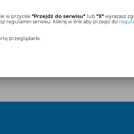
ie w przycisk
"Przejdź do serwisu"
lub
"X"
wyrażasz zg
 regulamin serwisu. Kliknij w link aby przejść do
regul
.
artę przeglądarki.