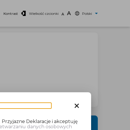
A
Kontrast
Wielkość czcionki
Polski
A
close
 Przyjazne Deklaracje i akceptuję
DALEJ
rzetwarzaniu danych osobowych