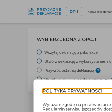
DT-1
Kalkulator dekla
WYBIERZ JEDNĄ Z OPCJI
Wczytaj deklarację z pliku Excel
Utwórz deklarację z wykorzystaniem kr
Przywróć ostatnią deklarację
Wczytaj deklarację z pliku roboczego 
POLITYKA PRYWATNOŚCI
Wyrażam zgodę na przetwarzanie da
Regulamin serwisu (szczegóły do