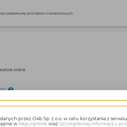
racji podatkowej od środków transportowych
eatora online
DEK
nych przez O4b Sp. z o.o. w celu korzystania z serwisu
stępne w
Regulaminie
oraz
Szczegółowej informacji o p