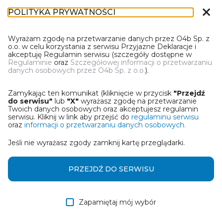
close
POLITYKA PRYWATNOŚCI
DT-1
Wyrażam zgodę na przetwarzanie danych przez O4b Sp. z
o.o. w celu korzystania z serwisu Przyjazne Deklaracje i
akceptuję Regulamin serwisu (szczegóły dostępne w
Regulaminie
oraz
Szczegółowej informacji o przetwarzaniu
danych osobowych przez O4b Sp. z o.o.
).
WYBIERZ JEDNĄ Z OPCJI
Zamykając ten komunikat (kliknięcie w przycisk
"Przejdź
Wczytaj deklarację z pliku Excel
do serwisu"
lub
"X"
wyrażasz zgodę na przetwarzanie
Twoich danych osobowych oraz akceptujesz regulamin
serwisu. Kliknij w link aby przejść do
regulaminu serwisu
Utwórz deklarację z wykorzystaniem kreatora online
oraz
informacji o przetwarzaniu danych osobowych.
Jeśli nie wyrażasz zgody zamknij kartę przeglądarki.
Przywróć ostatnią deklarację
Wczytaj deklarację z pliku roboczego DEK
PRZEJDŹ DO SERWISU
Zapamiętaj mój wybór
DALEJ